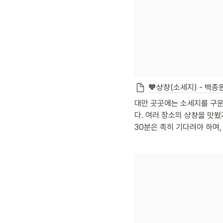
🧡샹챵(소세지) - 백종
대만 곳곳에는 소세지를 구운
다. 여러 장소의 샹챵을 맛봤
30분은 족히 기다려야 하며,