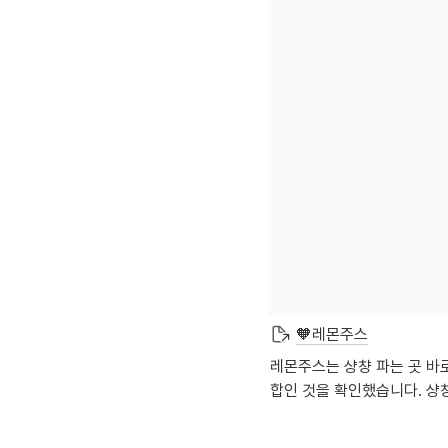
🧡레몬주스
레몬주스는 샹챵 파는 곳 바
합인 것을 확인했습니다. 샹