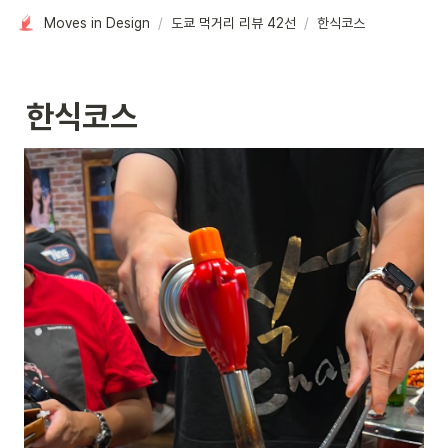
Moves in Design
/
도쿄 먹거리 리뷰 42선
/
한식코스
한식코스