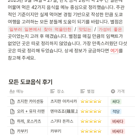
2023년 9월 14일 ~ 27일, 한국 남자 2명이 약 2주 간 일본에 
머물며 먹은 42가지 음식을 메뉴 중심으로 정리했습니다. 주관
적인 기준이지만 실제 먹어본 경험 기반으로 작성한 만큼 도쿄 
여행을 고려하는 모든 분들께 도움이 되기를 바랍니다. 별점은 
 / 
 / 
일부러 일본에서 찾아 먹을만한
맛있는
가성비 좋은
곳이었는지 고려 후 매겼습니다. 별점을 매길 만큼의 임팩트가 
없었던 곳은 따로 정리하지 않았습니다. 가장 만족스러웠던 다섯 
곳은 따로 정리해 두었습니다. 상세 정보가 궁금하다면 
여기
를 
참고해 주세요.
모든 도쿄음식 후기
메뉴
장소
별점
가격
츠지한 카이센동
츠지한 아카사카 아크힐즈점
싸다
오리 + 유자 라멘
멘야죠죠(麺屋上々)
적당
히레, 로스카츠
스기타 돈까스
비싸다
카부키
카부키
비싸다