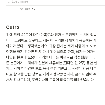
Load more
42
VALUES
Outro
위에 적힌 42곳에 대한 만족도와 평가는 주관적일 수밖에 없습
니다. 그럼에도 불구하고 저는 이 후기를 상세하게 공유하는 게 
의미가 있다고 생각했는데요. 가장 좁게는 제가 나중에 또 도쿄 
여행을 하게 된다면 먼저 다시 읽어보려고 하고, 넓게는 이처럼 
다양한 분들께 도움이 되기를 바라는 마음으로 작성했습니다. 다
른 분들에게도 저희가 일본에 체류하는(길다면 긴 2주) 동안 실
제로 먹어본 다양한 도쿄 음식 경험 기반으로 작성한 만큼 나름
대로 참고할 만한 정보일 거라고 생각했습니다. 끝까지 읽어 주
셔서 감사드리며, 조금이나마 도움이 되셨기를 바라겠습니다. 