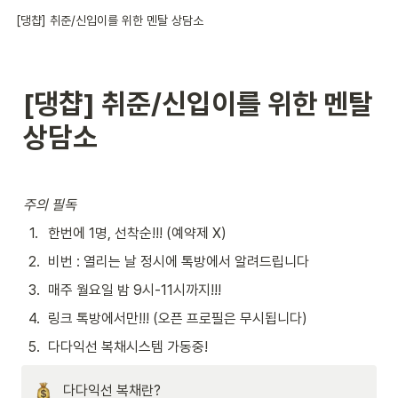
[댕챱] 취준/신입이를 위한 멘탈 상담소
[댕챱] 취준/신입이를 위한 멘탈 
상담소
주의 필독
1
.
한번에 1명, 선착순!!! (예약제 X)
2
.
비번 : 열리는 날 정시에 톡방에서 알려드립니다
3
.
매주 월요일 밤 9시-11시까지!!!
4
.
링크 톡방에서만!!! (오픈 프로필은 무시됩니다)
5
.
다다익선 복채시스템 가동중!
다다익선 복채란?
